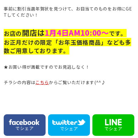
事前に割引当選年賀状を見つけて、お目当てのものをお得にGE
Tしてください！
開店は
1月4日AM10:00～
お店の
です。
お正月だけの限定「お年玉価格商品」なども多
数ご用意しております。
★お買い得が満載ですのでお見逃しなく！
チラシの内容は
こちら
からご覧いただけます(^^♪
でシェア
でシェア
でシェア